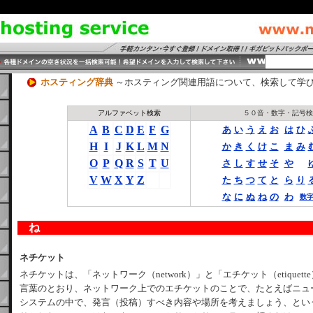
ホスティング辞典
～ホスティング関連用語について、検索して学
アルファベット検索
５０音・数字・記号検
A
B
C
D
E
F
G
あ
い
う
え
お
は
ひ
H
I
J
K
L
M
N
か
き
く
け
こ
ま
み
O
P
Q
R
S
T
U
さ
し
す
せ
そ
や
V
W
X
Y
Z
た
ち
つ
て
と
ら
り
な
に
ぬ
ね
の
わ
数
ね
ネチケット
ネチケットは、「ネットワーク（network）」と「エチケット（etique
言葉のとおり、ネットワーク上でのエチケットのことで、たとえばニュ
システムの中で、発言（投稿）すべき内容や場所を考えましょう、とい