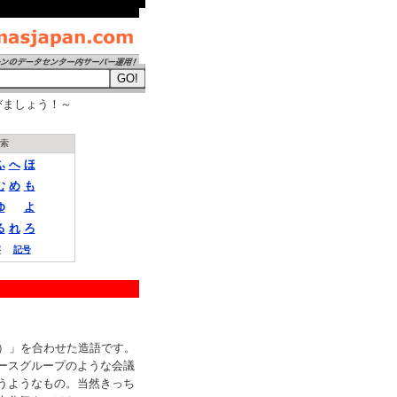
びましょう！～
索
ふ
へ
ほ
む
め
も
ゆ
よ
る
れ
ろ
字
記号
tte）」を合わせた造語です。
ースグループのような会議
うようなもの。当然きっち