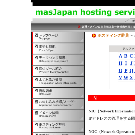
ホスティング辞典
～
アルファ
A
B
C
H
I
J
O
P
Q
V
W
X
Ｎ
NIC（Network Informatio
IPアドレスの管理をする団
NOC（Network Operation